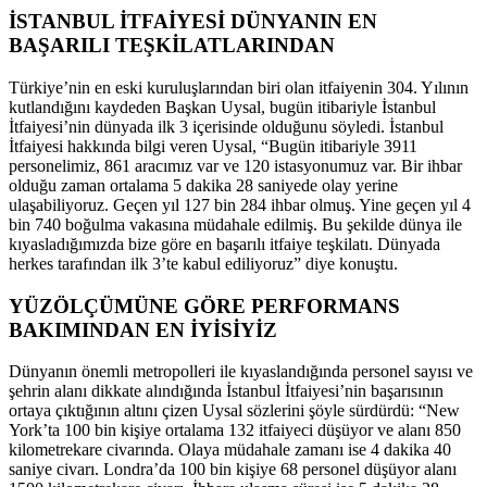
İSTANBUL İTFAİYESİ DÜNYANIN EN
BAŞARILI TEŞKİLATLARINDAN
Türkiye’nin en eski kuruluşlarından biri olan itfaiyenin 304. Yılının
kutlandığını kaydeden Başkan Uysal, bugün itibariyle İstanbul
İtfaiyesi’nin dünyada ilk 3 içerisinde olduğunu söyledi. İstanbul
İtfaiyesi hakkında bilgi veren Uysal, “Bugün itibariyle 3911
personelimiz, 861 aracımız var ve 120 istasyonumuz var. Bir ihbar
olduğu zaman ortalama 5 dakika 28 saniyede olay yerine
ulaşabiliyoruz. Geçen yıl 127 bin 284 ihbar olmuş. Yine geçen yıl 4
bin 740 boğulma vakasına müdahale edilmiş. Bu şekilde dünya ile
kıyasladığımızda bize göre en başarılı itfaiye teşkilatı. Dünyada
herkes tarafından ilk 3’te kabul ediliyoruz” diye konuştu.
YÜZÖLÇÜMÜNE GÖRE PERFORMANS
BAKIMINDAN EN İYİSİYİZ
Dünyanın önemli metropolleri ile kıyaslandığında personel sayısı ve
şehrin alanı dikkate alındığında İstanbul İtfaiyesi’nin başarısının
ortaya çıktığının altını çizen Uysal sözlerini şöyle sürdürdü: “New
York’ta 100 bin kişiye ortalama 132 itfaiyeci düşüyor ve alanı 850
kilometrekare civarında. Olaya müdahale zamanı ise 4 dakika 40
saniye civarı. Londra’da 100 bin kişiye 68 personel düşüyor alanı