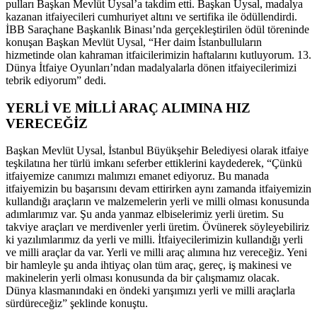
pulları Başkan Mevlüt Uysal’a takdim etti. Başkan Uysal, madalya
kazanan itfaiyecileri cumhuriyet altını ve sertifika ile ödüllendirdi.
İBB Saraçhane Başkanlık Binası’nda gerçekleştirilen ödül töreninde
konuşan Başkan Mevlüt Uysal, “Her daim İstanbulluların
hizmetinde olan kahraman itfaicilerimizin haftalarını kutluyorum. 13.
Dünya İtfaiye Oyunları’ndan madalyalarla dönen itfaiyecilerimizi
tebrik ediyorum” dedi.
YERLİ VE MİLLİ ARAÇ ALIMINA HIZ
VERECEĞİZ
Başkan Mevlüt Uysal, İstanbul Büyükşehir Belediyesi olarak itfaiye
teşkilatına her türlü imkanı seferber ettiklerini kaydederek, “Çünkü
itfaiyemize canımızı malımızı emanet ediyoruz. Bu manada
itfaiyemizin bu başarısını devam ettirirken aynı zamanda itfaiyemizin
kullandığı araçların ve malzemelerin yerli ve milli olması konusunda
adımlarımız var. Şu anda yanmaz elbiselerimiz yerli üretim. Su
takviye araçları ve merdivenler yerli üretim. Övünerek söyleyebiliriz
ki yazılımlarımız da yerli ve milli. İtfaiyecilerimizin kullandığı yerli
ve milli araçlar da var. Yerli ve milli araç alımına hız vereceğiz. Yeni
bir hamleyle şu anda ihtiyaç olan tüm araç, gereç, iş makinesi ve
makinelerin yerli olması konusunda da bir çalışmamız olacak.
Dünya klasmanındaki en öndeki yarışımızı yerli ve milli araçlarla
sürdüreceğiz” şeklinde konuştu.