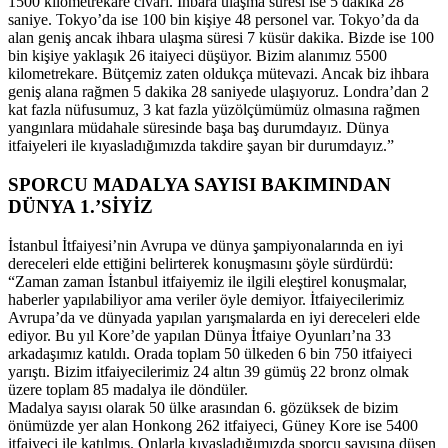
1500 kilometrekare civarı. İhbara ulaşma süresi ise 5 dakika 28
saniye. Tokyo’da ise 100 bin kişiye 48 personel var. Tokyo’da da
alan geniş ancak ihbara ulaşma süresi 7 küsür dakika. Bizde ise 100
bin kişiye yaklaşık 26 itaiyeci düşüyor. Bizim alanımız 5500
kilometrekare. Bütçemiz zaten oldukça mütevazi. Ancak biz ihbara
geniş alana rağmen 5 dakika 28 saniyede ulaşıyoruz. Londra’dan 2
kat fazla nüfusumuz, 3 kat fazla yüzölçümümüz olmasına rağmen
yangınlara müdahale süresinde başa baş durumdayız. Dünya
itfaiyeleri ile kıyasladığımızda takdire şayan bir durumdayız.”
SPORCU MADALYA SAYISI BAKIMINDAN
DÜNYA 1.’SİYİZ
İstanbul İtfaiyesi’nin Avrupa ve dünya şampiyonalarında en iyi
dereceleri elde ettiğini belirterek konuşmasını şöyle sürdürdü:
“Zaman zaman İstanbul itfaiyemiz ile ilgili eleştirel konuşmalar,
haberler yapılabiliyor ama veriler öyle demiyor. İtfaiyecilerimiz
Avrupa’da ve dünyada yapılan yarışmalarda en iyi dereceleri elde
ediyor. Bu yıl Kore’de yapılan Dünya İtfaiye Oyunları’na 33
arkadaşımız katıldı. Orada toplam 50 ülkeden 6 bin 750 itfaiyeci
yarıştı. Bizim itfaiyecilerimiz 24 altın 39 gümüş 22 bronz olmak
üzere toplam 85 madalya ile döndüler.
Madalya sayısı olarak 50 ülke arasından 6. gözüksek de bizim
önümüzde yer alan Honkong 262 itfaiyeci, Güney Kore ise 5400
itfaiyeci ile katılmış. Onlarla kıyasladığımızda sporcu sayısına düşen