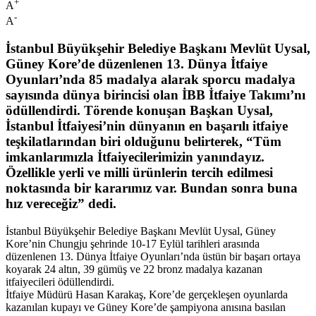
+
A
-
A
İstanbul Büyükşehir Belediye Başkanı Mevlüt Uysal,
Güney Kore’de düzenlenen 13. Dünya İtfaiye
Oyunları’nda 85 madalya alarak sporcu madalya
sayısında dünya birincisi olan İBB İtfaiye Takımı’nı
ödüllendirdi. Törende konuşan Başkan Uysal,
İstanbul İtfaiyesi’nin dünyanın en başarılı itfaiye
teşkilatlarından biri olduğunu belirterek, “Tüm
imkanlarımızla İtfaiyecilerimizin yanındayız.
Özellikle yerli ve milli ürünlerin tercih edilmesi
noktasında bir kararımız var. Bundan sonra buna
hız vereceğiz” dedi.
İstanbul Büyükşehir Belediye Başkanı Mevlüt Uysal, Güney
Kore’nin Chungju şehrinde 10-17 Eylül tarihleri arasında
düzenlenen 13. Dünya İtfaiye Oyunları’nda üstün bir başarı ortaya
koyarak 24 altın, 39 gümüş ve 22 bronz madalya kazanan
itfaiyecileri ödüllendirdi.
İtfaiye Müdürü Hasan Karakaş, Kore’de gerçekleşen oyunlarda
kazanılan kupayı ve Güney Kore’de şampiyona anısına basılan