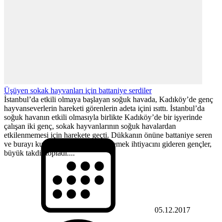
Üşüyen sokak hayvanları için battaniye serdiler
İstanbul’da etkili olmaya başlayan soğuk havada, Kadıköy’de genç
hayvanseverlerin hareketi görenlerin adeta içini ısıttı. İstanbul’da
soğuk havanın etkili olmasıyla birlikte Kadıköy’de bir işyerinde
çalışan iki genç, sokak hayvanlarının soğuk havalardan
etkilenmemesi için harekete geçti. Dükkanın önüne battaniye seren
ve burayı kullanan köpeklerin de yemek ihtiyacını gideren gençler,
büyük takdir topladı....
05.12.2017