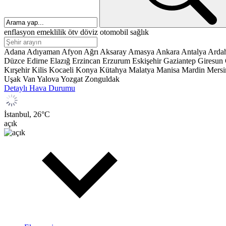
enflasyon
emeklilik
ötv
döviz
otomobil
sağlık
Adana
Adıyaman
Afyon
Ağrı
Aksaray
Amasya
Ankara
Antalya
Arda
Düzce
Edirne
Elazığ
Erzincan
Erzurum
Eskişehir
Gaziantep
Giresun
Kırşehir
Kilis
Kocaeli
Konya
Kütahya
Malatya
Manisa
Mardin
Mersi
Uşak
Van
Yalova
Yozgat
Zonguldak
Detaylı Hava Durumu
İstanbul,
26
°C
açık