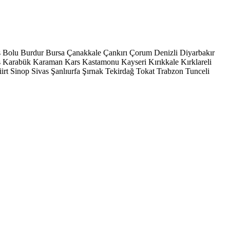
s
Bolu
Burdur
Bursa
Çanakkale
Çankırı
Çorum
Denizli
Diyarbakır
ş
Karabük
Karaman
Kars
Kastamonu
Kayseri
Kırıkkale
Kırklareli
iirt
Sinop
Sivas
Şanlıurfa
Şırnak
Tekirdağ
Tokat
Trabzon
Tunceli