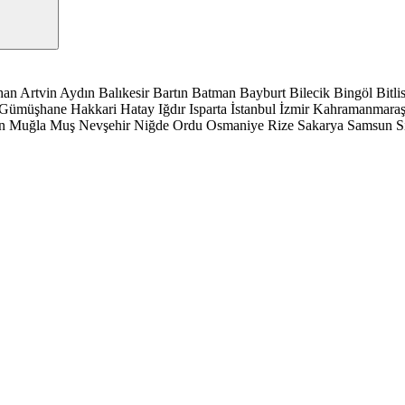
han
Artvin
Aydın
Balıkesir
Bartın
Batman
Bayburt
Bilecik
Bingöl
Bitli
Gümüşhane
Hakkari
Hatay
Iğdır
Isparta
İstanbul
İzmir
Kahramanmara
n
Muğla
Muş
Nevşehir
Niğde
Ordu
Osmaniye
Rize
Sakarya
Samsun
S